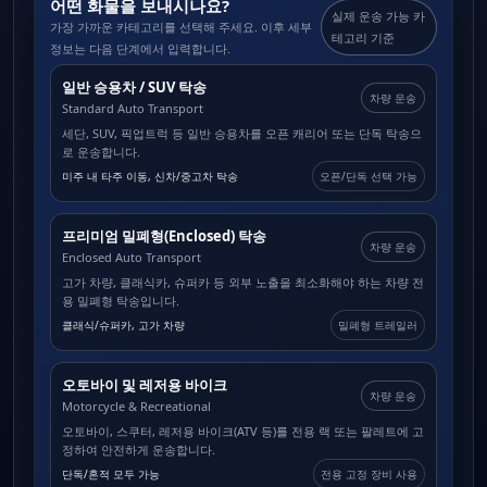
어떤 화물을 보내시나요?
실제 운송 가능 카
가장 가까운 카테고리를 선택해 주세요. 이후 세부
테고리 기준
정보는 다음 단계에서 입력합니다.
일반 승용차 / SUV 탁송
차량 운송
Standard Auto Transport
세단, SUV, 픽업트럭 등 일반 승용차를 오픈 캐리어 또는 단독 탁송으
로 운송합니다.
미주 내 타주 이동, 신차/중고차 탁송
오픈/단독 선택 가능
프리미엄 밀폐형(Enclosed) 탁송
차량 운송
Enclosed Auto Transport
고가 차량, 클래식카, 슈퍼카 등 외부 노출을 최소화해야 하는 차량 전
용 밀폐형 탁송입니다.
클래식/슈퍼카, 고가 차량
밀폐형 트레일러
오토바이 및 레저용 바이크
차량 운송
Motorcycle & Recreational
오토바이, 스쿠터, 레저용 바이크(ATV 등)를 전용 랙 또는 팔레트에 고
정하여 안전하게 운송합니다.
단독/혼적 모두 가능
전용 고정 장비 사용